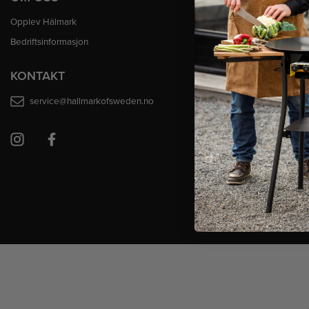
Opplev Hälmark
Ofte stilte spørsm
Bedriftsinformasjon
Kjøpsvilkår
Retur av ordre
KONTAKT
Betalinger
service@hallmarkofsweden.no
Frakt og levering
Reklamasjon
Personvern