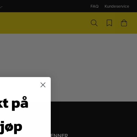
,-
FAQ
Kundeservice
kt på
kjøp
VÅRE VENNER