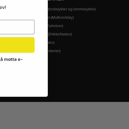
ev!
Ledlenser (hodelykter og lommelykter)
Leatherman (Multiverktøy)
Brusletto (Turkniver)
Camelbak (Drikkeflasker)
Alpina (Skisko)
Crispi (Fjellstøvler)
 å motta e-