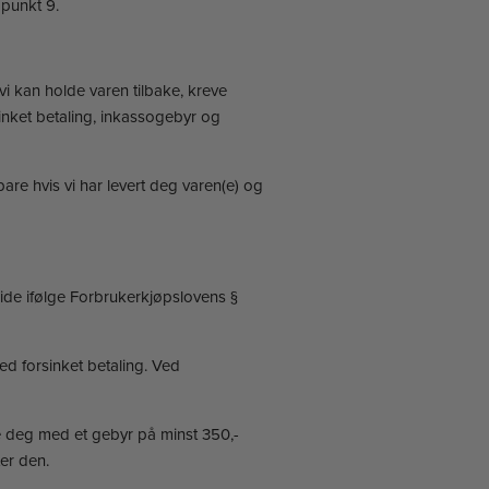
 punkt 9.
 vi kan holde varen tilbake, kreve
sinket betaling, inkassogebyr og
are hvis vi har levert deg varen(e) og
side ifølge Forbrukerkjøpslovens §
ed forsinket betaling. Ved
e deg med et gebyr på minst 350,-
ter den.