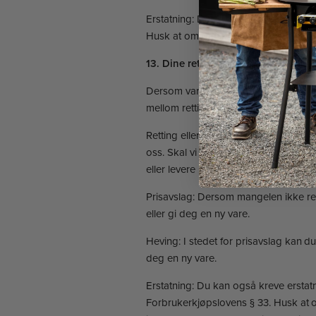
Erstatning: Du kan kreve erstatning f
Husk at om du skal kreve noe av dette
13. Dine rettigheter ved mangel
Dersom varen har en mangel og dette 
mellom retting og omlevering, kreve p
Retting eller omlevering: Du kan kreve 
oss. Skal vi reparere eller levere ny 
eller levere ny, men ikke mer enn to 
Prisavslag: Dersom mangelen ikke rett
eller gi deg en ny vare.
Heving: I stedet for prisavslag kan du
deg en ny vare.
Erstatning: Du kan også kreve erstat
Forbrukerkjøpslovens § 33. Husk at 