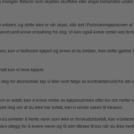
l og mangler. Returer som skyldes skuffelse eller anger behandles under
 avtalen, og dette ikke er vår skyld, står det i Forbrukerkjøpsloven at
 hevet samt kreve erstatning fra deg. Vi kan også kreve renter ved for
oe, kan vi fastholde kjøpet og kreve at du betaler, men dette gjelder b
tatt kan vi heve kjøpet.
ra deg for økonomisk tap vi lider som følge av kontraktsbrudd fra din 
m er avtalt, kan vi kreve renter av kjøpesummen etter lov om renter v
slet deg om at du ikke har betalt, kan vi sende saken til inkasso.
u unnlater å hente varer som ikke er forskuddsbetalt, kan vi belast
ke utlegg for å levere varen og få den tilbake til oss når du ikke hen