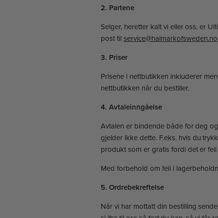
2. Partene
Selger, heretter kalt vi eller oss, e
post til
service@halmarkofsweden.no
3. Priser
Prisene i nettbutikken inkluderer merve
nettbutikken når du bestiller.
4. Avtaleinngåelse
Avtalen er bindende både for deg og o
gjelder ikke dette. F.eks. hvis du trykk
produkt som er gratis fordi det er feil 
Med forbehold om feil i lagerbeholdnin
5. Ordrebekreftelse
Når vi har mottatt din bestilling sen
si ifra til oss så fort du kan, så vi får r