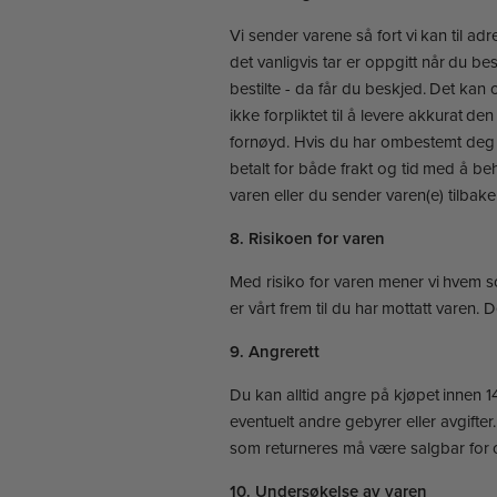
Vi sender varene så fort vi kan til a
det vanligvis tar er oppgitt når du bes
bestilte - da får du beskjed. Det kan ogs
ikke forpliktet til å levere akkurat d
fornøyd. Hvis du har ombestemt deg og
betalt for både frakt og tid med å b
varen eller du sender varen(e) tilbake
8. Risikoen for varen
Med risiko for varen mener vi hvem so
er vårt frem til du har mottatt varen.
9. Angrerett
Du kan alltid angre på kjøpet innen 1
eventuelt andre gebyrer eller avgifte
som returneres må være salgbar for o
10. Undersøkelse av varen