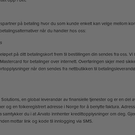
rtner på betaling hvor du som kunde enkelt kan velge mellom kort, vip
o betalingsalternativer når du handler hos oss:
s
løpet på ditt betalingskort frem til bestillingen din sendes fra oss. 
Mastercard for betalinger over internett. Overføringen skjer med sikk
opplysninger når den sendes fra nettbutikken til betalingsleverandø
l Solutions, en global leverandør av finansielle tjenester og er en de
 og en folkeregistrert adresse i Norge for å benytte faktura. Adres
 samtykker du i at Arvato innhenter kredittopplysninger om deg. Gje
unden mottar link og kode til innlogging via SMS.