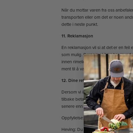
Når du mottar varen fra oss anbefaler v
transporten eller om det er noen an
dette i neste punkt.
11. Reklamasjon
En reklamasjon vil si at det er en fe
som mulig. Dersom vi ikke har levert
innen rimelig tid. Denne beskjeden bør
ment til å vare vesentlig lengre.
12. Dine rettigheter ved forsinkelse
Dersom vi ikke leverer varen(e) eller
tilbake betaling, kreve at vi leverer, 
senere enn avtalt. Men generelt er vi 
Oppfyllelse: Du kan kreve at vi skal le
Heving: Du kan kreve å gå fra kjøpet de