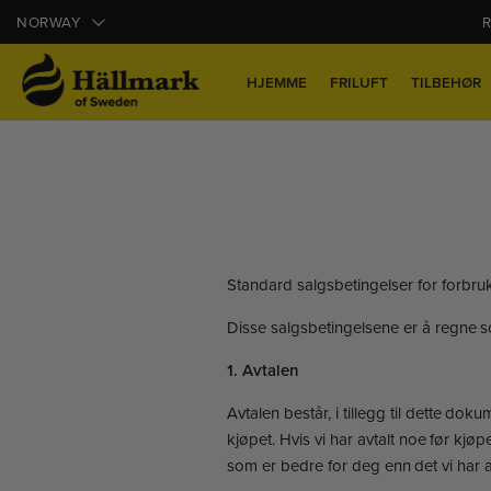
NORWAY
R
HJEMME
FRILUFT
TILBEHØR
Standard salgsbetingelser for forbruk
Disse salgsbetingelsene er å regne 
1. Avtalen
Avtalen består, i tillegg til dette d
kjøpet. Hvis vi har avtalt noe før kjø
som er bedre for deg enn det vi har a