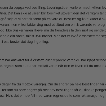
dressen du oppga ved bestilling. Leveringstiden varierer med hvilken l
tiller. Det kan skje at varen blir forsinket utover tiden det vanligvis t
å skje at vi har feil saldo på en vare du bestiller og ikke klarer å skaffe 
en varen, men vi kontakter deg med et tilbud om en tilsvarende vare og g
 ikke ønsker varen likevel må du fremdeles ta den imot og sende den t
ehandle din ordre, minst 350 kroner. Men det er lov å ombestemme seg
 til oss koster det deg ingenting.
m har ansvaret for å erstatte eller reparere varen du har kjøpt derso
 Det regnes som at du har mottatt varen når den er levert dit du ønsket å
4 dager fra du mottok varen(e). Om du angrer på hele bestillingen får
r. Dersom du bare angrer på deler av bestillingen får du tilbake penger
ss. Hvis det er noe feil med varen regnes dette som reklamasjon og d