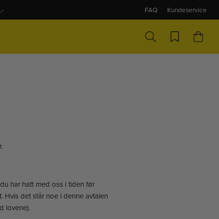
,-
FAQ
Kundeservice
.
du har hatt med oss i tiden før
t. Hvis det står noe i denne avtalen
d lovene).