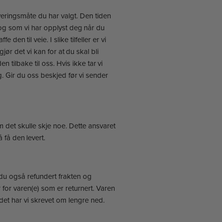
everingsmåte du har valgt. Den tiden
ar og som vi har opplyst deg når du
den til veie. I slike tilfeller er vi
jør det vi kan for at du skal bli
ilbake til oss. Hvis ikke tar vi
. Gir du oss beskjed før vi sender
m det skulle skje noe. Dette ansvaret
 få den levert.
 du også refundert frakten og
 for varen(e) som er returnert. Varen
et har vi skrevet om lengre ned.