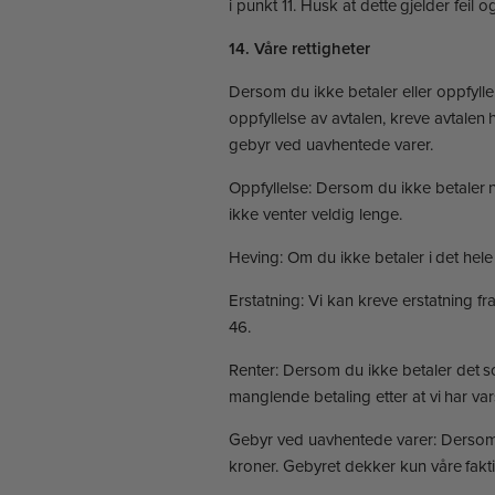
i punkt 11. Husk at dette gjelder fei
14. Våre rettigheter
Dersom du ikke betaler eller oppfyller
oppfyllelse av avtalen, kreve avtalen
gebyr ved uavhentede varer.
Oppfyllelse: Dersom du ikke betaler n
ikke venter veldig lenge.
Heving: Om du ikke betaler i det hele 
Erstatning: Vi kan kreve erstatning f
46.
Renter: Dersom du ikke betaler det so
manglende betaling etter at vi har var
Gebyr ved uavhentede varer: Dersom d
kroner. Gebyret dekker kun våre faktis