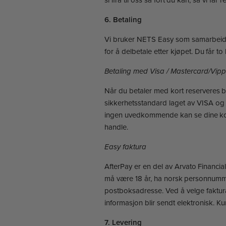
6. Betaling
Vi bruker NETS Easy som samarbeidspa
for å delbetale etter kjøpet. Du får t
Betaling med Visa / Mastercard/Vipp
Når du betaler med kort reserveres be
sikkerhetsstandard laget av VISA og 
ingen uvedkommende kan se dine kort
handle.
Easy faktura
AfterPay er en del av Arvato Financia
må være 18 år, ha norsk personnummer
postboksadresse. Ved å velge faktura
informasjon blir sendt elektronisk. K
7. Levering