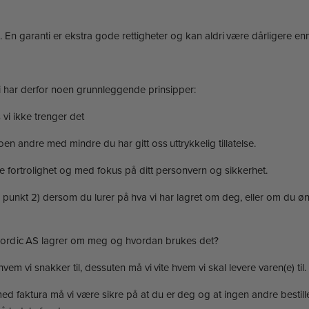
. En garanti er ekstra gode rettigheter og kan aldri være dårligere enn
 vi har derfor noen grunnleggende prinsipper:
 vi ikke trenger det
en andre med mindre du har gitt oss uttrykkelig tillatelse.
te fortrolighet og med fokus på ditt personvern og sikkerhet.
 punkt 2) dersom du lurer på hva vi har lagret om deg, eller om du ønsk
 Nordic AS lagrer om meg og hvordan brukes det?
vem vi snakker til, dessuten må vi vite hvem vi skal levere varen(e) til.
 faktura må vi være sikre på at du er deg og at ingen andre bestiller