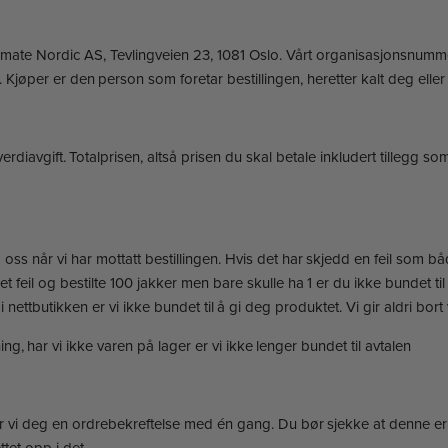
r Ultimate Nordic AS, Tevlingveien 23, 1081 Oslo. Vårt organisasjonsnu
. Kjøper er den person som foretar bestillingen, heretter kalt deg eller
rdiavgift. Totalprisen, altså prisen du skal betale inkludert tillegg som 
ss når vi har mottatt bestillingen. Hvis det har skjedd en feil som båd
et feil og bestilte 100 jakker men bare skulle ha 1 er du ikke bundet til 
i nettbutikken er vi ikke bundet til å gi deg produktet. Vi gir aldri bort 
g, har vi ikke varen på lager er vi ikke lenger bundet til avtalen
der vi deg en ordrebekreftelse med én gang. Du bør sjekke at denne er 
ettet opp i det.