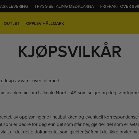
ASK LEVERING
TRYGG BETALING MED KLARNA
FRI FRAKT OVER 899
OUTLET
OPPLEV HÄLLMARK
KJØPSVILKÅR
erkjøp av varer over Internett
som avtalen mellom Ultimate Nordic AS som selger og deg som kjøper
okumentet, av opplysningene i nettbutikken og eventuell korrespondanse 
pet som er bedre for deg enn det som står her, gjelder det som er avtal
vtalt er det dette dokumentet som gjelder (såfremt det ikke bryter me