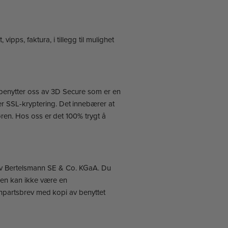
ps, faktura, i tillegg til mulighet
Vi benytter oss av 3D Secure som er en
er SSL-kryptering. Det innebærer at
ren. Hos oss er det 100% trygt å
l av Bertelsmann SE & Co. KGaA. Du
sen kan ikke være en
npartsbrev med kopi av benyttet