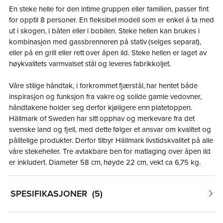
En steke helle for den intime gruppen eller familien, passer fint
for opptil 8 personer. En fleksibel modell som er enkel å ta med
ut i skogen, i båten eller i bobilen. Steke hellen kan brukes i
kombinasjon med gassbrenneren på stativ (selges separat),
eller på en grill eller rett over åpen ild. Steke hellen er laget av
høykvalitets varmvalset stål og leveres fabrikkoljet.
Våre stilige håndtak, i forkrommet fjærstål, har hentet både
inspirasjon og funksjon fra vakre og solide gamle vedovner,
håndtakene holder seg derfor kjøligere enn platetoppen.
Hällmark of Sweden har sitt opphav og merkevare fra det
svenske land og fjell, med dette følger et ansvar om kvalitet og
pålitelige produkter. Derfor tilbyr Hällmark livstidskvalitet på alle
våre stekeheller. Tre avtakbare ben for matlaging over åpen ild
er inkludert. Diameter 58 cm, høyde 22 cm, vekt ca 6,75 kg.
SPESIFIKASJONER
5