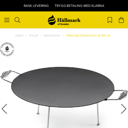
RASK LEVERING
TRYGG BETALING MED KLARNA
Hjem
Friluft
Stekehelle
Hällmark Stekehelle Ø 58 cm