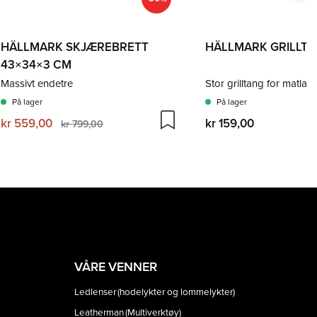
HÄLLMARK SKJÆREBRETT
HÄLLMARK GRILLTA
43×34×3 CM
Massivt endetre
Stor grilltang for matlag
På lager
På lager
kr 559,00
kr 159,00
kr 799,00
VÅRE VENNER
Ledlenser (hodelykter og lommelykter)
Leatherman (Multiverktøy)