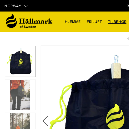
NORWAY
R
HJEMME
FRILUFT
TILBEHØR
H