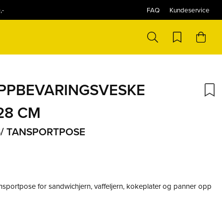
,-
FAQ
Kundeservice
m
PPBEVARINGSVESKE
28 CM
S/ TANSPORTPOSE
nsportpose for sandwichjern, vaffeljern, kokeplater og panner opp