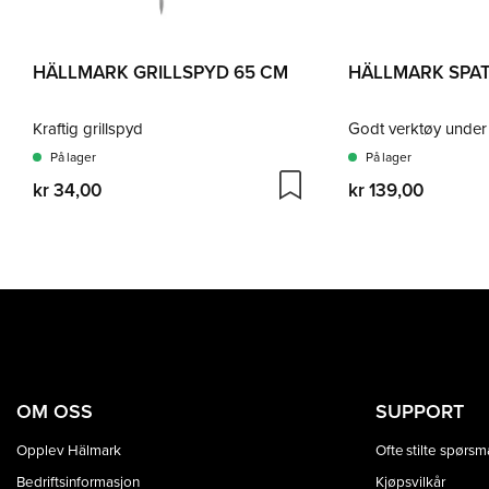
HÄLLMARK GRILLSPYD 65 CM
HÄLLMARK SPAT
Kraftig grillspyd
Godt verktøy under
På lager
På lager
kr 34,00
kr 139,00
OM OSS
SUPPORT
Opplev Hälmark
Ofte stilte spørsm
Bedriftsinformasjon
Kjøpsvilkår