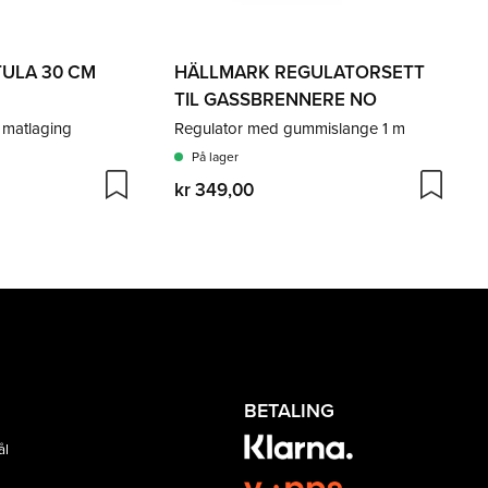
ULA 30 CM
HÄLLMARK REGULATORSETT
TIL GASSBRENNERE NO
 matlaging
Regulator med gummislange 1 m
På lager
kr 349,00
BETALING
ål