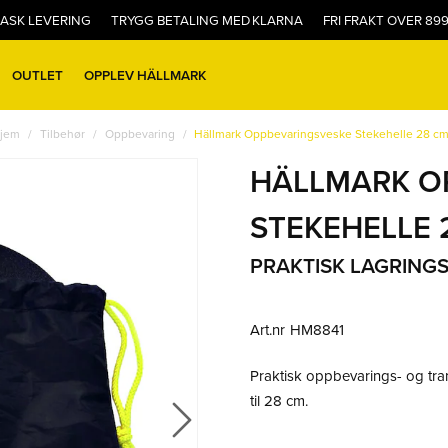
ASK LEVERING
TRYGG BETALING MED KLARNA
FRI FRAKT OVER 899
OUTLET
OPPLEV HÄLLMARK
jem
Tilbehør
Oppbevaring
Hällmark Oppbevaringsveske Stekehelle 28 c
HÄLLMARK O
STEKEHELLE 
PRAKTISK LAGRING
Art.nr
HM8841
Praktisk oppbevarings- og tra
til 28 cm.