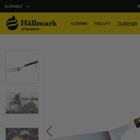
NORWAY
R
HJEMME
FRILUFT
TILBEHØR