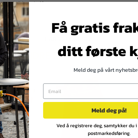
t og enkelt. Lengde 46 cm.
Få gratis fra
FÅR VI FORESLÅ
ditt første 
ANDRE KJØPTE DETTE
Meld deg på vårt nyhetsbr
Meld deg på!
Ved å registrere deg, samtykker du i
postmarkedsføring.