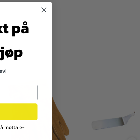
kt på
kjøp
ev!
 å motta e-