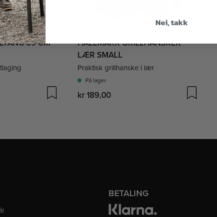
Nei, takk
LTANG 39 CM
HÄLLMARK GRILLHANSKER
LÆR SMALL
atlaging
Praktisk grillhanske i lær
På lager
kr 189,00
BETALING
ål