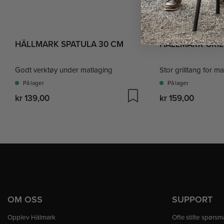
HÄLLMARK SPATULA 30 CM
HÄLLMARK GRIL
Godt verktøy under matlaging
Stor grilltang for m
På lager
På lager
kr 139,00
kr 159,00
OM OSS
SUPPORT
Opplev Hälmark
Ofte stilte spørsm