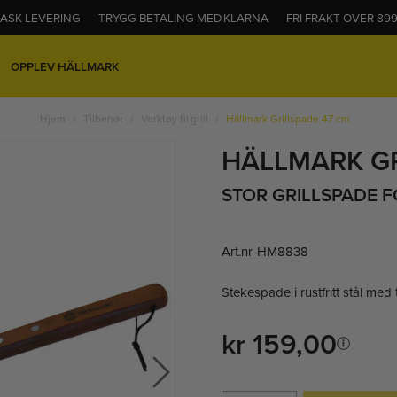
ASK LEVERING
TRYGG BETALING MED KLARNA
FRI FRAKT OVER 899
OPPLEV HÄLLMARK
Hjem
Tilbehør
Verktøy til grill
Hällmark Grillspade 47 cm
HÄLLMARK GR
STOR GRILLSPADE 
Art.nr
HM8838
Stekespade i rustfritt stål med
kr 159,00