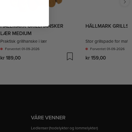
HÄLLMARK GRILLHANSKER
HÄLLMARK GRILLSP
LÆR MEDIUM
Praktisk grillhanske i lær
Stor grillspade for matl
Forventet 01-09-2026
Forventet 01-09-2026
kr 189,00
kr 159,00
VÅRE VENNER
Ledlenser (hodelykter og lommelykter)