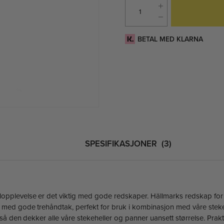
BETAL MED KLARNA
SPESIFIKASJONER
3
llopplevelse er det viktig med gode redskaper. Hällmarks redskap for 
stål med gode trehåndtak, perfekt for bruk i kombinasjon med våre stek
å den dekker alle våre stekeheller og panner uansett størrelse. Prakti