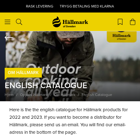
RASK LEVERING
TRYGG BETALING MED KLARNA
OM HÄLLMARK
ENGLISH CATALOGUE
Hjem
Opplev Hällmark
Om Hällmark
English Catalogue
Here is the the english catalogue for Hällmark products for
2022 and 2023. If you want to become a distributor for
Hällmark, please send us an email. You will find our email-
adress in the bottom of the page.