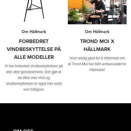
Om Hällmark
Om Hällmark
FORBEDRET
TROND MOI X
VINDBESKYTTELSE PÅ
HÄLLMARK
ALLE MODELLER
Vi er veldig glad for å informere om
at Trond Moi har blitt ambassadør for
Vi har forbedret vindbeskyttelsen på
Hällmark!
alle våre gassbrennere. Det gjør at
de tåler mer vind og
vindbeskyttelsen er også mer solid
enn tidligere.